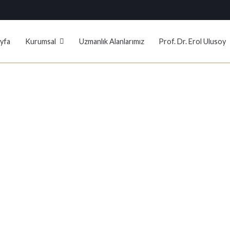
yfa
Kurumsal
Uzmanlık Alanlarımız
Prof. Dr. Erol Ulusoy
lusoy