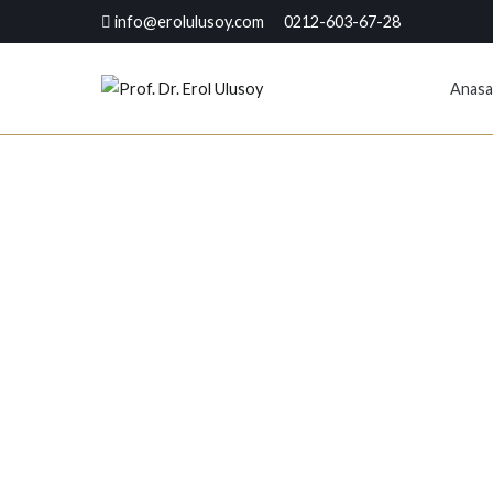
info@erolulusoy.com 0212-603-67-28
Anasa
Prof. Dr. Erol U
Prof. Dr. Erol Ulusoy