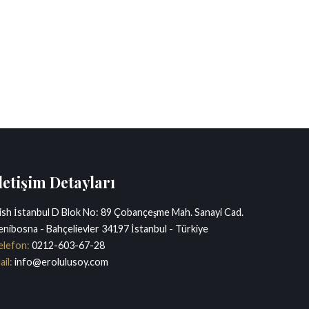
tanbul Aydın Üniversitesi Hukuk Fakültesi’nde ticaret
lıştı.
iversitesi Hukuk Fakültesi’nde Vekil Dekanlık yaptı.
t’ta serbest avukatlık yapmaktadır.
raz Hakemi’dir.
 Hukuku Köşe Yazarı’dır.
letişim Detayları
ish İstanbul D Blok No: 89 Çobançeşme Mah. Sanayi Cad.
enibosna - Bahçelievler 34197 İstanbul - Türkiye
elefon:
0212-603-67-28
ail:
info@erolulusoy.com