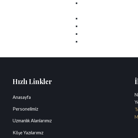
2018-2020 Yılları arasında İs
hukuku öğretim üyesi olarak ça
2018 Yılında İstanbul Aydın Ün
Halen İstanbul’da ve Frankfur
Sigorta Tahkim Komisyonu İti
Milliyet Gazetesi’nde Ekonomi
Hızlı Linkler
İ
N
Anasayfa
Y
Personelimiz
T
M
Uzmanlık Alanlarımız
Köşe Yazılarımız