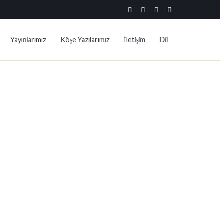
Yayınlarımız
Köşe Yazılarımız
İletişim
Dil
Başlangıç
Prof. Dr. Erol Ulusoy