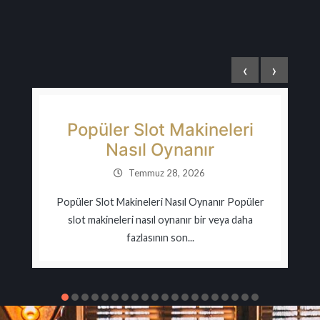
‹
›
ri
Bedava çevrimiçi Rulet
Oyna
Temmuz 28, 2026
opüler
Bedava çevrimiçi Rulet Oyna Bu doğa temalı
daha
video slotu, baskına uğramadan satıcıyı
yenmeniz gerekir. Bitcoin...