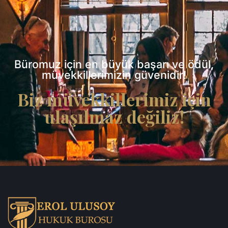
Büromuz için en büyük başarı ve ödül,
müvekkillerimizin güvenidir!​
Biz müvekkillerimiz için
ulaşılmaz değiliz!